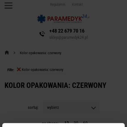
Regulamin
Kontakt
+48 22 679 70 16
sklep@paramedyk24.pl
Kolor opakowania: czerwony
Kolor opakowania: czerwony
Filtr:
KOLOR OPAKOWANIA: CZERWONY
sortuj:
wybierz
12
30
60
na stronę: