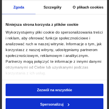
Zgoda
Szczegóły
O plikach cookies
Zestaw PSP R-1 bez deski ortopedycznej
4 680,00 zł
Niniejsza strona korzysta z plików cookie
Wykorzystujemy pliki cookie do spersonalizowania treści
Produkt chwilowo niedostępny
i reklam, aby oferować funkcje społecznościowe i
analizować ruch w naszej witrynie. Informacje o tym, jak
korzystasz z naszej witryny, udostępniamy partnerom
społecznościowym, reklamowym i analitycznym.
Partnerzy mogą połączyć te informacje z innymi danymi
otrzymanymi od Ciebie lub uzyskanymi podczas
korzystania z ich usług.
Zezwól na wszystkie
Spersonalizuj
Zestaw PSP R-1 bez szyn i deski