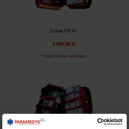
Zestaw PSP R-1
5 980,00 zł
Produkt chwilowo niedostępny