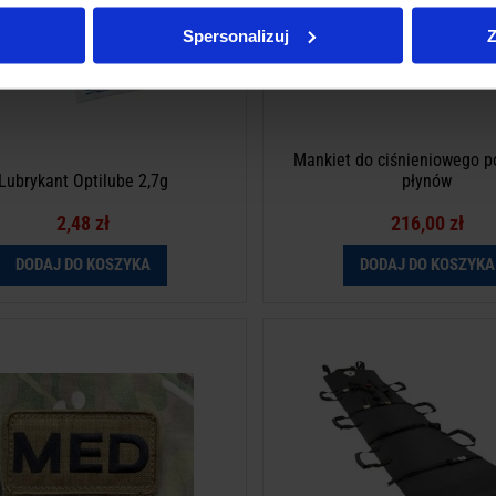
Spersonalizuj
Z
Mankiet do ciśnieniowego 
Lubrykant Optilube 2,7g
płynów
2,48 zł
216,00 zł
DODAJ DO KOSZYKA
DODAJ DO KOSZYKA
Naszywka MED
Nosze ewakuacyjne FOXTROT
To jest wyrób medyczny. Używaj go
instrukcją używania lub etyki