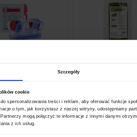
 wyrób medyczny. Używaj go zgodnie z
nstrukcją używania lub etykietą.
Koc izotermiczny Blizzard 
amp klamra do zamykania ran
Blanket
Szczegóły
486,00 zł
156,60 zł
DODAJ DO KOSZYKA
DODAJ DO KOSZYKA
 plików cookie
do spersonalizowania treści i reklam, aby oferować funkcje sp
ormacje o tym, jak korzystasz z naszej witryny, udostępniamy p
Lubrykant Optilube 2,7g
Mankiet do ciśnieniowego p
Partnerzy mogą połączyć te informacje z innymi danymi otrzym
płynów
nia z ich usług.
 wyrób medyczny. Używaj go zgodnie z
nstrukcją używania lub etykietą.