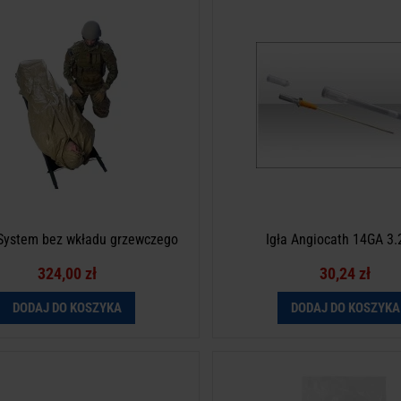
s System bez wkładu grzewczego
Igła Angiocath 14GA 3.2
To jest wyrób medyczny. Używaj go
instrukcją używania lub etyki
 System bez wkładu grzewczego
Igła Angiocath 14GA 3.
324,00 zł
30,24 zł
DODAJ DO KOSZYKA
DODAJ DO KOSZYKA
lamp klamra do zamykania ran
Koc izotermiczny Blizzard Survi