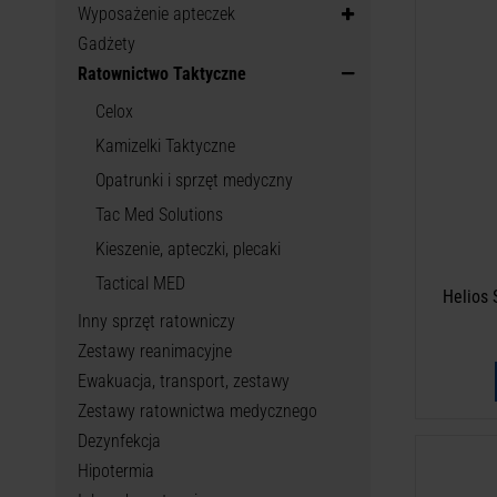
Wyposażenie apteczek
Helio
Gadżety
Ratownictwo Taktyczne
Celox
Kamizelki Taktyczne
Opatrunki i sprzęt medyczny
Tac Med Solutions
Kieszenie, apteczki, plecaki
Tactical MED
Helios
Inny sprzęt ratowniczy
Zestawy reanimacyjne
Ewakuacja, transport, zestawy
Zestawy ratownictwa medycznego
Dezynfekcja
Hipotermia
ITC