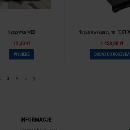
Naszywka MED
Nosze ewakuacyjne FOXTRO
12,30 zł
1 458,00 zł
WYBIERZ
DODAJ DO KOSZYKA
2
3
4
5
INFORMACJE