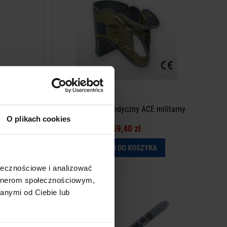
Survival
Kołnierz ortopedyczny ACE militarny
O plikach cookies
59,40 zł
DODAJ DO KOSZYKA
ołecznościowe i analizować
artnerom społecznościowym,
odawania
Marker Sharpie Fine Point
anymi od Ciebie lub