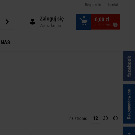
Regulamin
Kontakt
Zaloguj się
0
0,00 zł
+ dostawa
Załóż konto
 NAS
Rekomendowane
12
30
60
na stronę: