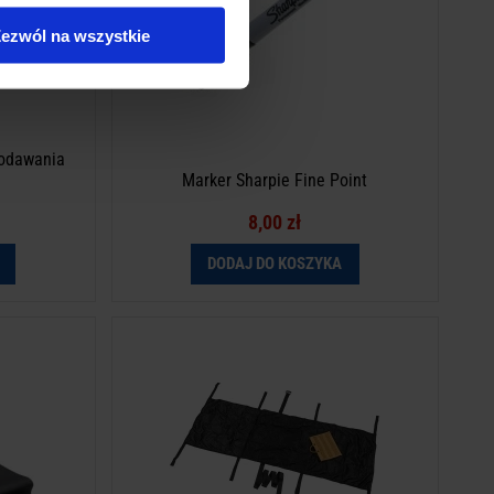
ezwól na wszystkie
podawania
Marker Sharpie Fine Point
8,00 zł
DODAJ DO KOSZYKA
 Litter
Nosze ewakuacyjne Phantom Litter
 zgodnie z
etą.