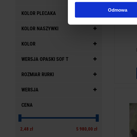
Odmowa
KOLOR PLECAKA
KOLOR NASZYWKI
KOLOR
WERSJA OPASKI SOF T
ROZMIAR RURKI
WERSJA
CENA
2,48 zł
5 980,00 zł