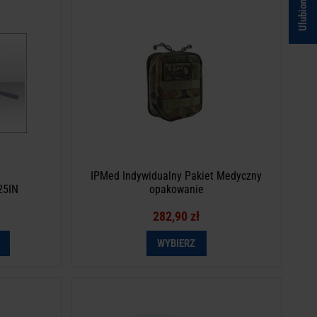
Ulubione
5IN
IPMed Indywidualny Pakiet Medyczny
opakowanie
 zgodnie z
etą.
IPMed Indywidualny Pakiet Medyczny
25IN
opakowanie
282,90 zł
WYBIERZ
val Blanket
Kołnierz ortopedyczny ACE militarny