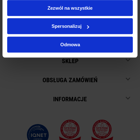
Zezwól na wszystkie
SZUKAJ
Spersonalizuj
Odmowa
SKLEP
OBSŁUGA ZAMÓWIEŃ
INFORMACJE