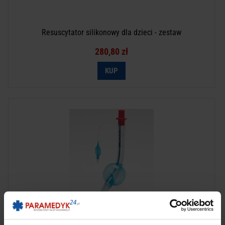
Resuscytator silikonowy dla dzieci - zestaw
280,80 zł