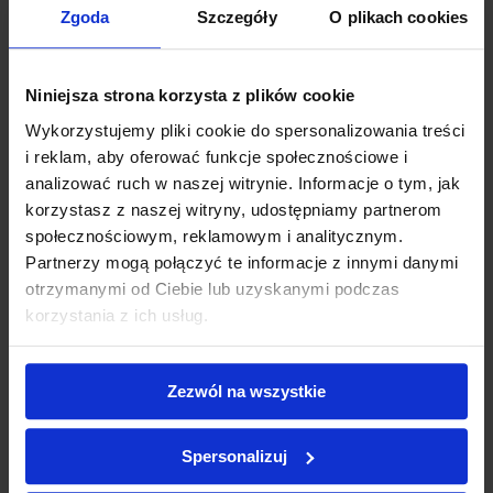
Rurka krtaniowa LTS-D
Zgoda
Szczegóły
O plikach cookies
118,80 zł
WYBIERZ
Niniejsza strona korzysta z plików cookie
Wykorzystujemy pliki cookie do spersonalizowania treści
i reklam, aby oferować funkcje społecznościowe i
analizować ruch w naszej witrynie. Informacje o tym, jak
korzystasz z naszej witryny, udostępniamy partnerom
społecznościowym, reklamowym i analitycznym.
Partnerzy mogą połączyć te informacje z innymi danymi
otrzymanymi od Ciebie lub uzyskanymi podczas
korzystania z ich usług.
Zezwól na wszystkie
SAM Thora Site
Spersonalizuj
75,60 zł