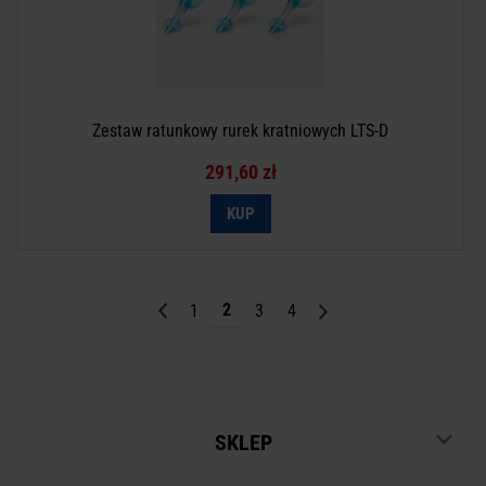
Zestaw ratunkowy rurek kratniowych LTS-D
291,60 zł
2
1
3
4
SKLEP