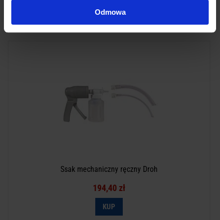
Odmowa
Ssak mechaniczny ręczny Droh
194,40 zł