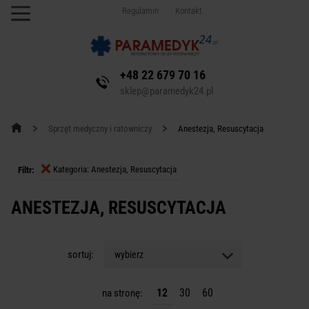
Regulamin
Kontakt
+48 22 679 70 16
sklep@paramedyk24.pl
Sprzęt medyczny i ratowniczy
Anestezja, Resuscytacja
Kategoria: Anestezja, Resuscytacja
Filtr:
ANESTEZJA, RESUSCYTACJA
sortuj:
wybierz
12
30
60
na stronę: