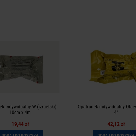
 indywidualny W (izraelski) 10cm
Opatrunek indywidualny Olaes M
x 4m
To jest wyrób medyczny. Używaj go 
wyrób medyczny. Używaj go zgodnie z
instrukcją używania lub etyki
trukcją używania lub etykietą.
Made in Poland
k indywidualny W (izraelski)
Opatrunek indywidualny Olae
10cm x 4m
4"
19,44 zł
42,12 zł
DODAJ DO KOSZYKA
DODAJ DO KOSZYKA