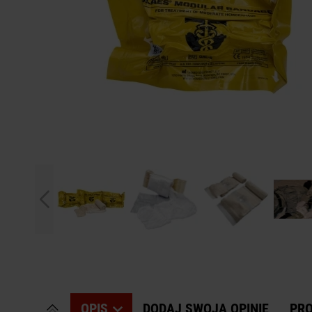
OPIS
DODAJ SWOJĄ OPINIĘ
PR