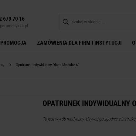
2 679 70 16
paramedyk24.pl
PROMOCJA
ZAMÓWIENIA DLA FIRM I INSTYTUCJI
O
zny
Opatrunek indywidualny Olaes Modular 6"
OPATRUNEK INDYWIDUALNY O
To jest wyrób medyczny. Używaj go zgodnie z instrukcj