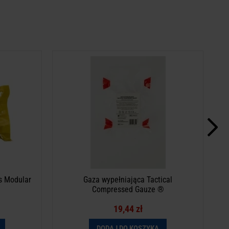
odular 4"
Gaza wypełniająca Tactical Compressed
Gauze ®
zgodnie z
To jest wyrób medyczny. Używaj go zgodnie z
etą.
instrukcją używania lub etykietą.
Made in Poland
s Modular
Gaza wypełniająca Tactical
Compressed Gauze ®
19,44 zł
DODAJ DO KOSZYKA