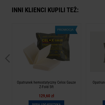
INNI KLIENCI KUPILI TEŻ:
Opatrunek hemostatyczny Celox Gauze Z-
Opatrunek
Fold 5ft
To jest wyrób medyczny. Używaj go zgodnie z
To jest 
instrukcją używania lub etykietą.
ins
Opatrunek hemostatyczny Celox Gauze
Opatrune
Z-Fold 5ft
129,60 zł
DODAJ DO KOSZYKA