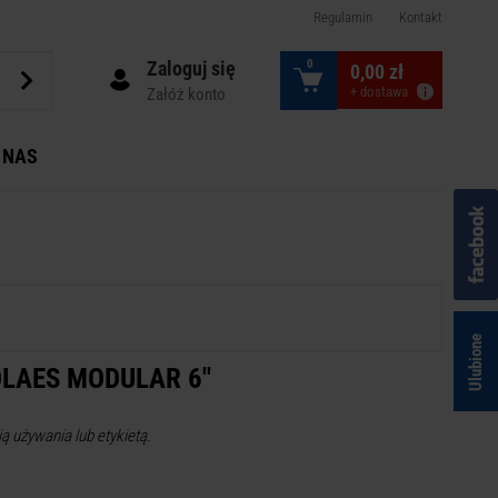
Regulamin
Kontakt
Zaloguj się
0
0,00 zł
+ dostawa
Załóż konto
 NAS
Ulubione
LAES MODULAR 6"
ą używania lub etykietą.