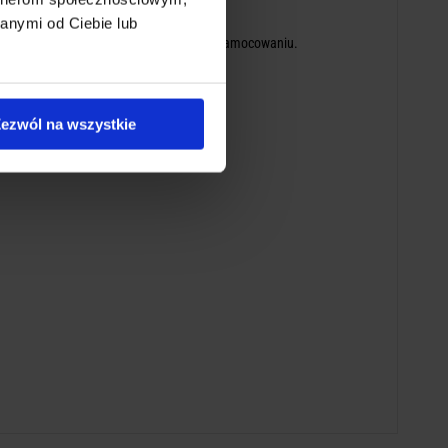
go stosowania.
ropikalne.
anymi od Ciebie lub
izują również opatrunek po końcowym jego zamocowaniu.
ja termiczna.
ezwól na wszystkie