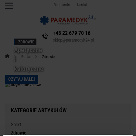
Regulamin
Kontakt
+48 22 679 70 16
sklep@paramedyk24.pl
ZDROWIE
Apetyczne
Portal
Zdrowie
i
kaloryczne
CZYTAJ DALEJ
KATEGORIE ARTYKUŁÓW
Sport
Zdrowie