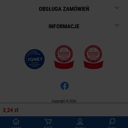
OBSŁUGA ZAMÓWIEŃ
INFORMACJE
Copyright © 2026
Oprogramowanie sklepu:
APTUSSHOP
3,24 zł
Projekt i strony:
APTUS.PL
KOSZYK
GŁÓWNA
ZALOGUJ
SZUKAJ