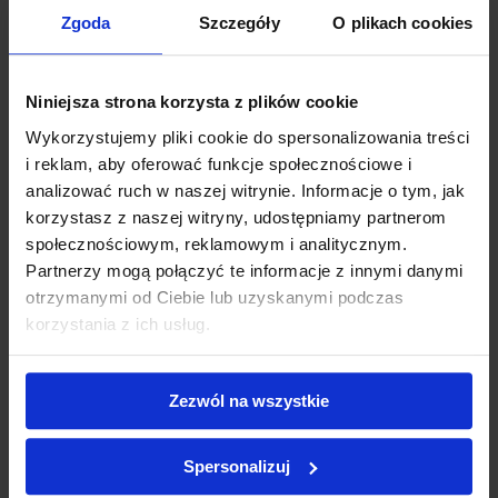
Dostępność:
dostępny
Zgoda
Szczegóły
O plikach cookies
POBIERZ JAKO PDF
DRUKUJ
Wysyłamy przez: Paczkomat Inpost, Kurier InPost, Kurier DHL lub Kurier
Niniejsza strona korzysta z plików cookie
Międzynarodowy
Wykorzystujemy pliki cookie do spersonalizowania treści
Możesz także odebrać produkt osobiście
i reklam, aby oferować funkcje społecznościowe i
analizować ruch w naszej witrynie. Informacje o tym, jak
korzystasz z naszej witryny, udostępniamy partnerom
społecznościowym, reklamowym i analitycznym.
OPIS
Partnerzy mogą połączyć te informacje z innymi danymi
otrzymanymi od Ciebie lub uzyskanymi podczas
korzystania z ich usług.
Bandaż elastyczny Matopat 8cmx5m
Zezwól na wszystkie
Bandaż elastyczny o średniej rozciągliwości z zapinką w
foliowym opakowaniu.
Spersonalizuj
Zastosowanie:
bandaż podtrzymujący