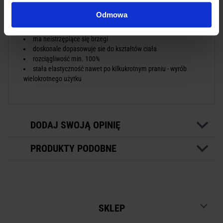
bandaż stabilizujący i obciążający w profilaktyce i leczeniu
Odmowa
urazów układu ruchu, np. skręceń, nadwyrężeń
delikatnie uciskający
ma neistrzępiące się brzegi
doskonale dopasowuje sie do kształtów ciała
rozciągliwość min. 100%
stała elastyczność nawet po kilkukrotnym praniu - wyrób
wielokrotnego użytku
DODAJ SWOJĄ OPINIĘ
PRODUKTY PODOBNE
SKLEP