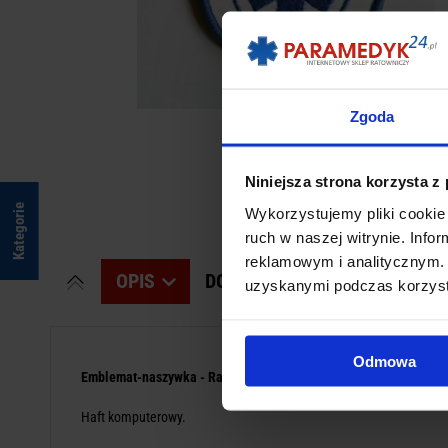
Zgoda
Niniejsza strona korzysta z
Kategorie
Wykorzystujemy pliki cookie 
ruch w naszej witrynie. Inf
reklamowym i analitycznym. 
OPIS
DODAJ SWOJĄ OPINIĘ
PR
uzyskanymi podczas korzysta
Odmowa
Emblemat-naszywka - Ratownik First Aid
Haft komputerowy.