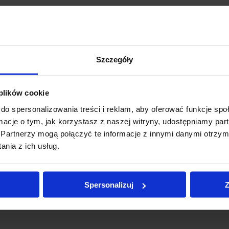
Wysyłamy przez: Paczkomat Inpost, Kurier InPost, Kuri
Możesz także odebrać produkt osobiście
Dostępność:
dostępny
Szczegóły
Producent:
Paramedyk
POBIERZ JAKO PDF
DRUKUJ
 plików cookie
do spersonalizowania treści i reklam, aby oferować funkcje sp
ormacje o tym, jak korzystasz z naszej witryny, udostępniamy p
Partnerzy mogą połączyć te informacje z innymi danymi otrzym
ODUKTY PODOBNE
nia z ich usług.
Spersonalizuj
Z