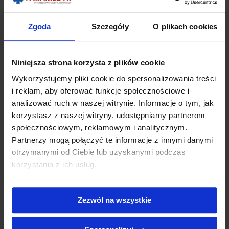
Koc termiczny IGLOO CORE 2-warstwowy Small
Zgoda
Szczegóły
O plikach cookies
2-warstwowy koc termiczny CORE w rozmiarze Small: 1,1m x
1,5m
Kompaktowy, ultra-lekki, ultra skuteczny - koc w wersji Small jest
Niniejsza strona korzysta z plików cookie
idealny (ze względu na niewielkie rozmiary) do apteczek
Wykorzystujemy pliki cookie do spersonalizowania treści
osobistych, apteczek górskich czy turystyki górskiej do
wykorzystania w sytuacjach awaryjnych kiedy potrzebujemy nie
i reklam, aby oferować funkcje społecznościowe i
wychładzać się, ochronić się przed silnym wiatrem czy
analizować ruch w naszej witrynie. Informacje o tym, jak
deszczem.
korzystasz z naszej witryny, udostępniamy partnerom
społecznościowym, reklamowym i analitycznym.
Partnerzy mogą połączyć te informacje z innymi danymi
Koce termoizolacyjne IGLOO pomagają w ratowaniu życia
podczas pierwszych etapów opieki medycznej.
otrzymanymi od Ciebie lub uzyskanymi podczas
Wykonane z innowacyjnych materiałów i z zastosowaniem
korzystania z ich usług.
nowoczesnych technologii, skutecznie ograniczają utratę ciepła
i stabilizują temperaturę ciała w sytuacjach zagrożenia życia.
Zezwól na wszystkie
Koce termoizolacyjne IGLOO to doskonały wybór dla wojska
oraz służb ratunkowych, w tym dla wyspecjalizowanych
zespołów przeszkolonych do ratowania życia w trudnym terenie.