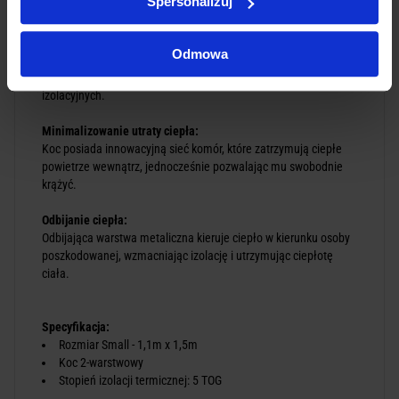
Spersonalizuj
Ultralekkie, ultraskuteczne:
Koc Igloo doskonale zatrzymuje i rozprowadza ciepło nawet w
Odmowa
trudnych warunkach. To zasługa nowoczesnej technologii i
wyjątkowo lekkiego materiału o doskonałych właściwościach
izolacyjnych.
Minimalizowanie utraty ciepła:
Koc posiada innowacyjną sieć komór, które zatrzymują ciepłe
powietrze wewnątrz, jednocześnie pozwalając mu swobodnie
krążyć.
Odbijanie ciepła:
Odbijająca warstwa metaliczna kieruje ciepło w kierunku osoby
poszkodowanej, wzmacniając izolację i utrzymując ciepłotę
ciała.
Specyfikacja:
Rozmiar Small - 1,1m x 1,5m
Koc 2-warstwowy
Stopień izolacji termicznej: 5 TOG