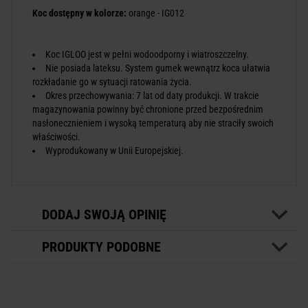
Koc dostępny w kolorze:
orange - IG012
Koc IGLOO jest w pełni wodoodporny i wiatroszczelny.
Nie posiada lateksu. System gumek wewnątrz koca ułatwia
rozkładanie go w sytuacji ratowania życia.
Okres przechowywania: 7 lat od daty produkcji. W trakcie
magazynowania powinny być chronione przed bezpośrednim
nasłonecznieniem i wysoką temperaturą aby nie straciły swoich
właściwości.
Wyprodukowany w Unii Europejskiej.
DODAJ SWOJĄ OPINIĘ
PRODUKTY PODOBNE