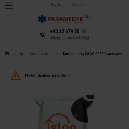
Regulamin
Kontakt
+48 22 679 70 16
sklep@paramedyk24.pl
Igloo - koce termiczne
Koc termiczny IGLOO CORE 2-warstwowy S
Produkt chwilowo niedostępny