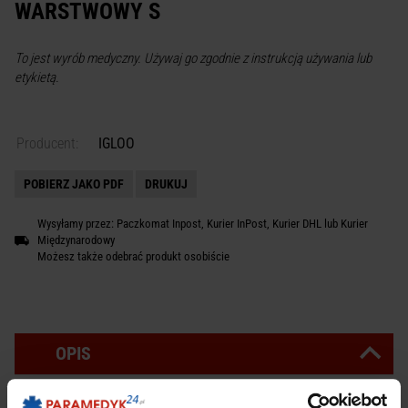
WARSTWOWY S
To jest wyrób medyczny. Używaj go zgodnie z instrukcją używania lub
etykietą.
Producent:
IGLOO
POBIERZ JAKO PDF
DRUKUJ
Wysyłamy przez: Paczkomat Inpost, Kurier InPost, Kurier DHL lub Kurier
Międzynarodowy
Możesz także odebrać produkt osobiście
OPIS