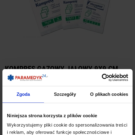
KOMPRES GAZOWY JAŁOWY 9X9 CM
Dostępność:
chwilowo niedostępny
Zgoda
Szczegóły
O plikach cookies
Producent:
TZMO
POBIERZ JAKO PDF
DRUKUJ
Niniejsza strona korzysta z plików cookie
Wysyłamy przez: Paczkomat Inpost, Kurier InPost, Kurier DHL lub Kurier
Wykorzystujemy pliki cookie do spersonalizowania treści
Międzynarodowy
i reklam, aby oferować funkcje społecznościowe i
Możesz także odebrać produkt osobiście