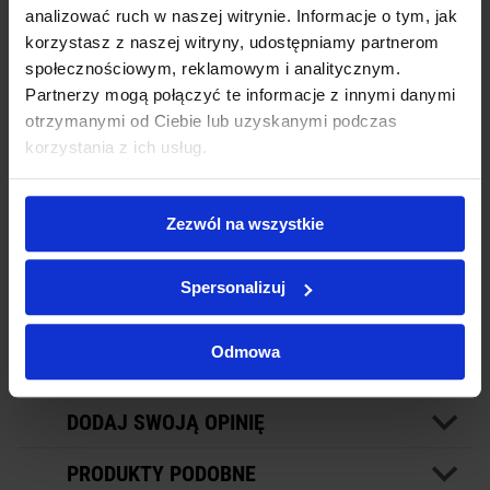
analizować ruch w naszej witrynie. Informacje o tym, jak
korzystasz z naszej witryny, udostępniamy partnerom
społecznościowym, reklamowym i analitycznym.
Partnerzy mogą połączyć te informacje z innymi danymi
OPIS
otrzymanymi od Ciebie lub uzyskanymi podczas
korzystania z ich usług.
Kompres gazowy jałowy o rozmiarach 9x9 cm
Zezwól na wszystkie
Kompresy gazowe jałowe, które można stosować bezpośrednio
na ranę, oparzenie, itp.
Spersonalizuj
W opakowaniu - 3 szt.
Odmowa
DODAJ SWOJĄ OPINIĘ
PRODUKTY PODOBNE