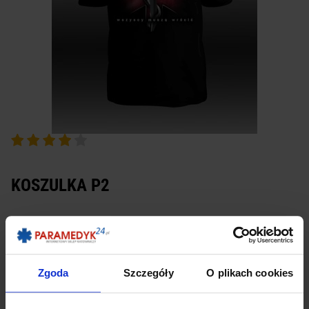
KOSZULKA P2
Dostępność:
dostępny
POBIERZ JAKO PDF
DRUKUJ
Zgoda
Szczegóły
O plikach cookies
Wysyłamy przez: Paczkomat Inpost, Kurier InPost, Kurier DHL lub Kurier
Międzynarodowy
Możesz także odebrać produkt osobiście