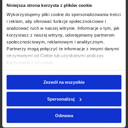
Niniejsza strona korzysta z plików cookie
Wykorzystujemy pliki cookie do spersonalizowania treści
i reklam, aby oferować funkcje społecznościowe i
analizować ruch w naszej witrynie. Informacje o tym, jak
OPIS
korzystasz z naszej witryny, udostępniamy partnerom
społecznościowym, reklamowym i analitycznym.
Partnerzy mogą połączyć te informacje z innymi danymi
otrzymanymi od Ciebie lub uzyskanymi podczas
Koszulka P-2
korzystania z ich usług.
Tshirt z nadrukiem metodą druku bezpośredniego.
Wersja dla ratownika taktycznego (ale nie tylko) z napisem
"wszyscy muszą wrócić"
Zezwól na wszystkie
Druk bezpośredni polega na nadruku farby przez drukarkę DTG
bezpośrednio na tkaninie, co daje nam fotograficzną jakość
Spersonalizuj
drukowanej aplikacji, przy bardzo dobrej odporności na pranie.
Gramatura koszulki 185g
Odmowa
Dostępna w kolorze czarnym