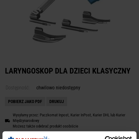
LARYNGOSKOP DLA DZIECI KLASYCZNY
Dostępność:
chwilowo niedostępny
POBIERZ JAKO PDF
DRUKUJ
Wysyłamy przez: Paczkomat Inpost, Kurier InPost, Kurier DHL lub Kurier
Międzynarodowy
Możesz także odebrać produkt osobiście