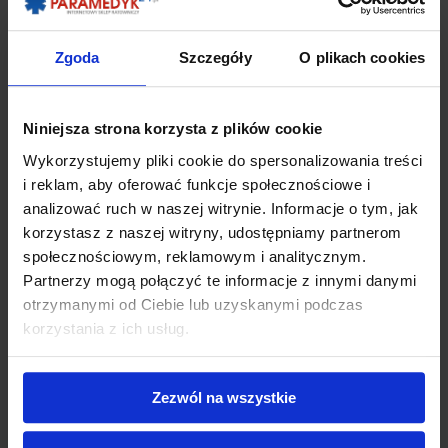
Zgoda
Szczegóły
O plikach cookies
OPIS
Niniejsza strona korzysta z plików cookie
Laryngoskop dla dzieci klasyczny
Wykorzystujemy pliki cookie do spersonalizowania treści
i reklam, aby oferować funkcje społecznościowe i
Laryngoskopy przeznaczone są do uwidaczniania głębokich
analizować ruch w naszej witrynie. Informacje o tym, jak
struktur gardła i wejścia do krtani m. in. w celu wykonania
korzystasz z naszej witryny, udostępniamy partnerom
intubacji dotchawicznej. Znajdują zastosowanie w
społecznościowym, reklamowym i analitycznym.
anestezjologii, chirurgii, diagnostyce, zarówno w salach
operacyjnych jak i przy pierwszej pomocy.
Partnerzy mogą połączyć te informacje z innymi danymi
otrzymanymi od Ciebie lub uzyskanymi podczas
Laryngoskop wykonany jest z wysokiej jakości stali nierdzewnej ,
korzystania z ich usług.
całkowicie sterylizowany w autoklawie.
Zestaw zawiera:
Zezwól na wszystkie
łyżka Macintosh nr 0
łyżka Macintosh nr 1
łyżka Miller nr 0