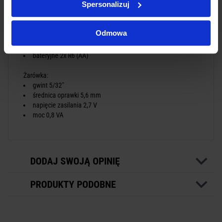
Spersonalizuj
łyżka Miller nr 1
rękojeść bateryjna typ AA
futerał
Odmowa
Zasilanie:
bateryjne 2x R6 (AA)
Żarówka:
gwint 5/32"
średnica oprawki 5,6 mm
napięcie zasilania 2,7 V
moc 0,8 VA
DODAJ SWOJĄ OPINIĘ
PRODUKTY PODOBNE