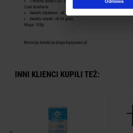
1 mocna dioda LED - światło latarki
Odmowa
Czas działania:
światło błyskowe - ok 36 godz.
światło latarki - ok 24 godz.
Waga: 135g
Recenzja latarki na blogu kryzysowo.pl
INNI KLIENCI KUPILI TEŻ:
Żel na oparzenia - saszetki 3 szt.
Opa
To jest 
ins