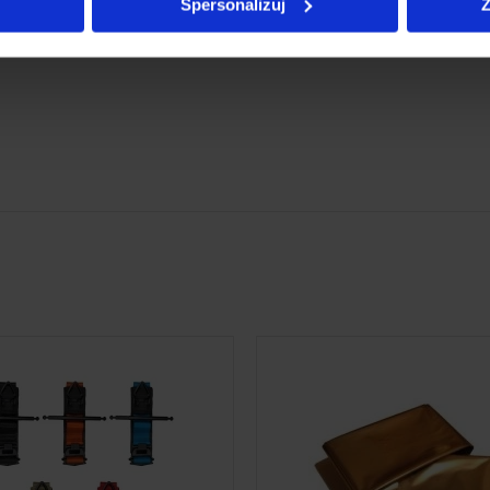
Spersonalizuj
Z
ska zaciskowa SOFT Gen 5
Folia NRC
wyrób medyczny. Używaj go zgodnie z
To jest wyrób medyczny. Używaj go 
trukcją używania lub etykietą.
instrukcją używania lub etyki