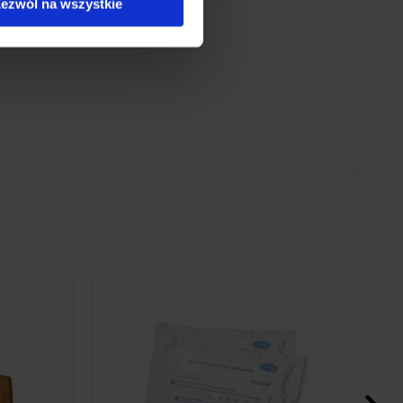
ezwól na wszystkie
Gaza opatrunkowa 1 m2 Hartmann
zgodnie z
To jest wyrób medyczny. Używaj go zgodnie z
etą.
instrukcją używania lub etykietą.