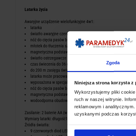
Latarka życia
Awaryjne urządzenie wielofunkcyjne 4w1:
latarka
światło awaryjne czerwone LED
nóż do cięcia pasów bezpieczeństwa
młotek do tłuczenia szyb
magnetyczna podstawa (łatwe mocowanie do samochodu)
światło ostrzegawcze błyskowe generowane przez 9 czerwony
Zgoda
czas świecenia do 36 godzin
do 200 m zasięgu światła jasnego LED
latarka może pracować do 24 h na jednym komplecie baterii (2
wyposażona w specjalny młotek do zbicia szyby samochodowej w
Niniejsza strona korzysta z
nóż do cięcia pasów bezpieczeństwa umożliwi wydostanie się
Wykorzystujemy pliki cookie 
magnetyczna podstawa pozwala na umocowanie latarki na sa
ruch w naszej witrynie. Inf
wodoodporna obudowa oraz uszczelnione włączniki zapewnią d
reklamowym i analitycznym. 
Zasilanie: 2 baterie AA (w koplecie)
uzyskanymi podczas korzysta
Wymiary latarki: długość19,5cm x średnica 4cm
Źródła światła:
9 czerwonych diod LED - światło błyskowe