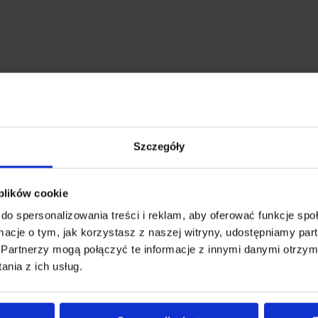
ch diod LED
Szczegóły
 baterie AA w zestawie)
 razie zablokowania lub zacięcia się drzwi
 plików cookie
 z zablokowanych pasów bezpieczeństwa
do spersonalizowania treści i reklam, aby oferować funkcje sp
mochodzie
ormacje o tym, jak korzystasz z naszej witryny, udostępniamy p
ługą i bezawaryjną pracę nawet podczas deszczu czy opadów śniegu
Partnerzy mogą połączyć te informacje z innymi danymi otrzym
nia z ich usług.