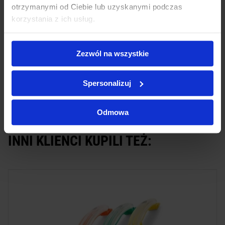
nr. 5 - dla dorosłych
otrzymanymi od Ciebie lub uzyskanymi podczas
korzystania z ich usług.
Wielorazowego użytku - maski można wielokrotnie sterylizować
w autoklawie w temperaturze 134°C
Zezwól na wszystkie
DODAJ SWOJĄ OPINIĘ
Spersonalizuj
PRODUKTY PODOBNE
Odmowa
INNI KLIENCI KUPILI TEŻ: