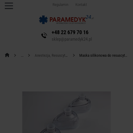
Regulamin
Kontakt
+48 22 679 70 16
sklep@paramedyk24.pl
Anestezja, Resuscytacja
Maska silikonowa do resuscytatora