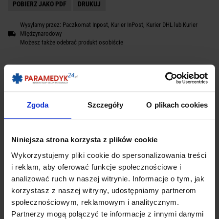
POBIERZ JAKO PDF
DRUKUJ
Wysyłamy przez: Paczkomat Inpost, Kurier InPost, Kurier DHL lub Kurier
Międzynarodowy
Możesz także odebrać produkt osobiście
OPIS
Zgoda
Szczegóły
O plikach cookies
Niniejsza strona korzysta z plików cookie
Maski silikonowe do resuscytatora
Wykorzystujemy pliki cookie do spersonalizowania treści
Maski silikonowe do zastosowania w ratownictwie, anestezji,
i reklam, aby oferować funkcje społecznościowe i
terapii tlenowej i sztucznym oddychaniu.
analizować ruch w naszej witrynie. Informacje o tym, jak
Przy zamówieniu proszę wybrać rozmiar zamawianej maski
korzystasz z naszej witryny, udostępniamy partnerom
nr. 3 - dla dzieci
społecznościowym, reklamowym i analitycznym.
nr. 4 - dla młodzieży / dorośli
Partnerzy mogą połączyć te informacje z innymi danymi