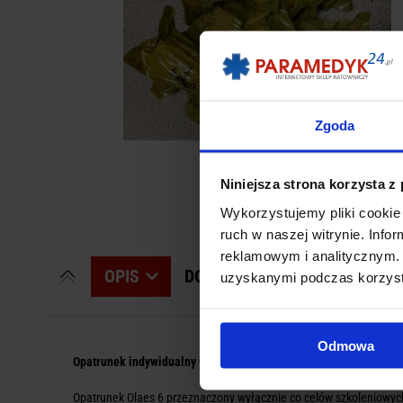
Zgoda
Niniejsza strona korzysta z
Wykorzystujemy pliki cookie 
ruch w naszej witrynie. Inf
reklamowym i analitycznym. 
OPIS
DODAJ SWOJĄ OPINIĘ
PR
uzyskanymi podczas korzysta
Odmowa
Opatrunek indywidualny Olaes 6 - szkoleniowy
Opatrunek Olaes 6 przeznaczony wyłącznie co celów szkoleniowyc