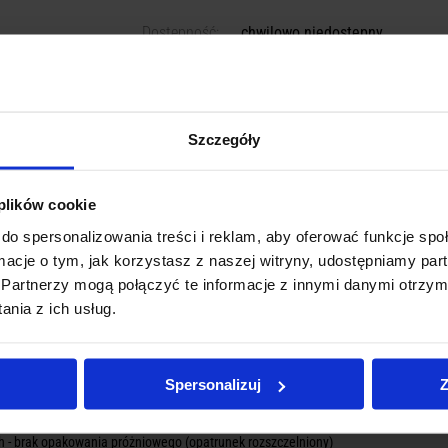
Dostępność:
chwilowo niedostępny
Producent:
Tac Med Solutions
POBIERZ JAKO PDF
DRUKUJ
Szczegóły
 plików cookie
do spersonalizowania treści i reklam, aby oferować funkcje sp
ormacje o tym, jak korzystasz z naszej witryny, udostępniamy p
Partnerzy mogą połączyć te informacje z innymi danymi otrzym
ODUKTY PODOBNE
nia z ich usług.
Spersonalizuj
Z
h - brak opakowania próżniowego (opatrunek rozszczelniony)