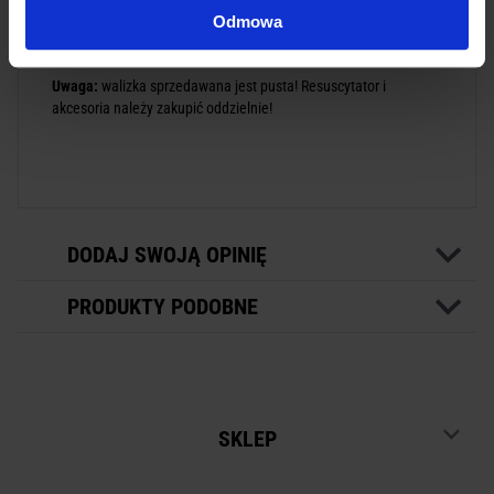
Wymiary:
Odmowa
Uwaga:
walizka sprzedawana jest pusta! Resuscytator i
akcesoria należy zakupić oddzielnie!
DODAJ SWOJĄ OPINIĘ
PRODUKTY PODOBNE
SKLEP