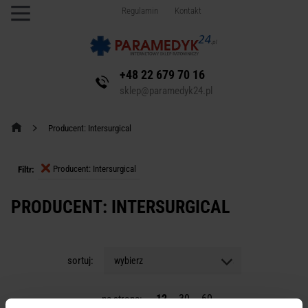
Regulamin
Kontakt
+48 22 679 70 16
sklep@paramedyk24.pl
Producent: Intersurgical
Producent: Intersurgical
Filtr:
PRODUCENT: INTERSURGICAL
sortuj:
wybierz
12
30
60
na stronę: