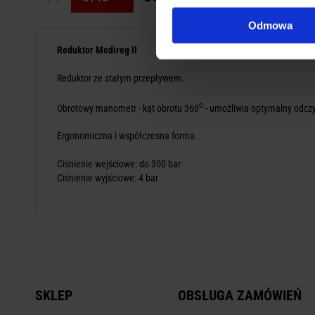
Odmowa
Reduktor Medireg II
Reduktor ze stałym przepływem.
o
Obrotowy manometr - kąt obrotu 360
- umożliwia optymalny odcz
Ergonomiczna i współczesna forma.
Ciśnienie wejściowe: do 300 bar
Ciśnienie wyjściowe: 4 bar
SKLEP
OBSŁUGA ZAMÓWIEŃ