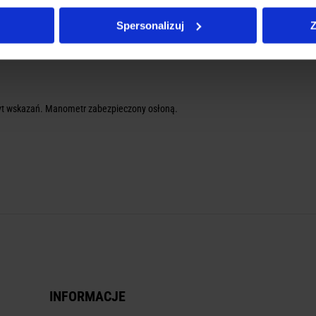
Spersonalizuj
Z
yt wskazań. Manometr zabezpieczony osłoną.
INFORMACJE