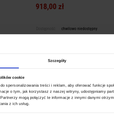
918,00 zł
Dostępność:
chwilowo niedostępny
Producent:
GCE
POBIERZ JAKO PDF
DRUKUJ
Szczegóły
 plików cookie
do spersonalizowania treści i reklam, aby oferować funkcje sp
ormacje o tym, jak korzystasz z naszej witryny, udostępniamy p
Partnerzy mogą połączyć te informacje z innymi danymi otrzym
nia z ich usług.
ACZ TEŻ
PRODUKTY PODOBNE