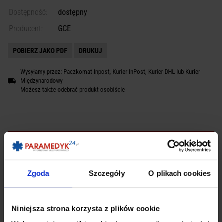
Dostępność:
dostępny
Producent:
GCE
POBIERZ JAKO PDF
DRUKUJ
Wysyłamy przez: Paczkomat Inpost, Kurier InPost, Kurier DHL lub Kurier
Międzynarodowy
Możesz także odebrać produkt osobiście
OPIS
Zgoda
Szczegóły
O plikach cookies
Reduktor tlenowy MEDISELECT II 25
MEDI-SELECT II 25 to reduktor tlenowy ze zintegrowanym
Niniejsza strona korzysta z plików cookie
przepływomierzem przeznaczony do mocowania na butlach
aluminiowych i stalowych.