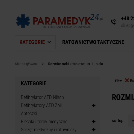
+48 2
sklep@
KATEGORIE
RATOWNICTWO TAKTYCZNE
Strona główna
Rozmiar rurki krtaniowej: nr 1 - biała
Ro
Filtr:
KATEGORIE
ROZMIA
Defibrylator AED Nihon
Defibrylatory AED Zoll
Apteczki
sortuj:
w
Plecaki i torby medyczne
Sprzęt medyczny i ratowniczy