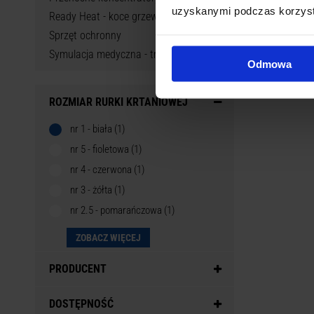
uzyskanymi podczas korzysta
Ready Heat - koce grzewcze
Sprzęt ochronny
Symulacja medyczna - trenażery
Odmowa
ROZMIAR RURKI KRTANIOWEJ
nr 1 - biała (1)
nr 5 - fioletowa (1)
nr 4 - czerwona (1)
nr 3 - żółta (1)
nr 2.5 - pomarańczowa (1)
ZOBACZ WIĘCEJ
PRODUCENT
DOSTĘPNOŚĆ