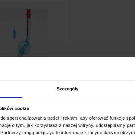
Rurka krtaniowa LTS-D
 wyrób medyczny. Używaj go zgodnie z
nstrukcją używania lub etykietą.
Rurka krtaniowa LTS-D
Szczegóły
118,80 zł
WYBIERZ
 plików cookie
do spersonalizowania treści i reklam, aby oferować funkcje sp
ormacje o tym, jak korzystasz z naszej witryny, udostępniamy p
Partnerzy mogą połączyć te informacje z innymi danymi otrzym