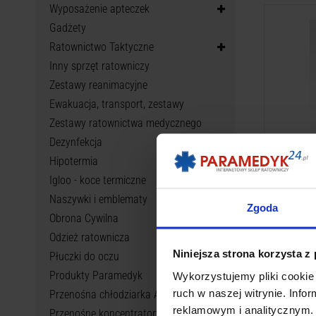
Wyposażenie apteczek
Gadżety
Ratownictwo Taktyczne
To jest
Inny sprzęt ratowniczy
i
Zestawy reanimacyjne
Ewakuacja, transport, zestawy
Zestawy ratownictwa medycznego
Dezynfekcja
Hipotermia
Igloo - koce termiczne
Naszywki i emblematy
Zgoda
Obrona Cywilna
Odzież ratownicza
Niniejsza strona korzysta z
Płuczki do oczu
Produkty Paramedyk
Wykorzystujemy pliki cookie 
ruch w naszej witrynie. Inf
Przenośna chłodziarka APRU
reklamowym i analitycznym. 
Przenośne koncentratory tlenu