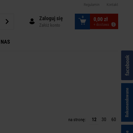
Regulamin
Kontakt
Zaloguj się
0
0,00 zł
+ dostawa
Załóż konto
 NAS
Rekomendowane
12
30
60
na stronę: