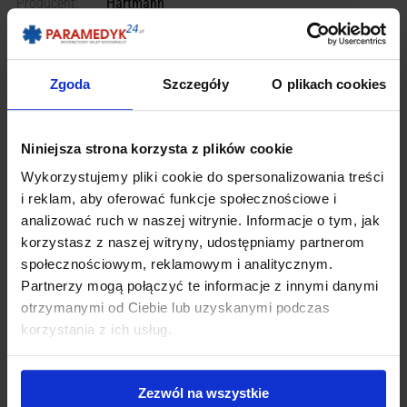
Producent:
Hartmann
POBIERZ JAKO PDF
DRUKUJ
Zgoda
Szczegóły
O plikach cookies
Wysyłamy przez: Paczkomat Inpost, Kurier InPost, Kurier DHL lub Kurier
Międzynarodowy
Możesz także odebrać produkt osobiście
Niniejsza strona korzysta z plików cookie
Wykorzystujemy pliki cookie do spersonalizowania treści
i reklam, aby oferować funkcje społecznościowe i
OPIS
analizować ruch w naszej witrynie. Informacje o tym, jak
korzystasz z naszej witryny, udostępniamy partnerom
społecznościowym, reklamowym i analitycznym.
Partnerzy mogą połączyć te informacje z innymi danymi
Zetuvit E kompres 10x10cm
otrzymanymi od Ciebie lub uzyskanymi podczas
korzystania z ich usług.
Kompres chłonny do opatrywania silnie sączących ran oraz ich
wyściełania
Wymiary: 10x10cm, pakowane pojedyńczo, jałowe
Zezwól na wszystkie