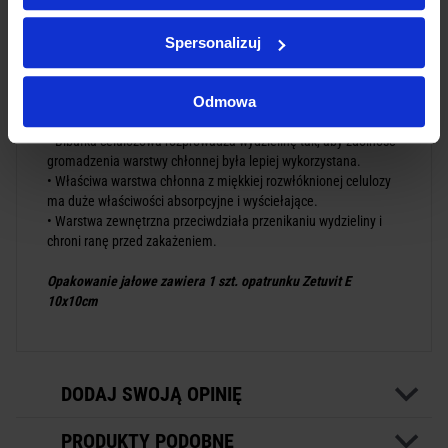
Charakterystyka
Spersonalizuj
• Kompresy chłonne składające się z 4 różnych warstw
materiałów.
Odmowa
• Warstwa przylegająca do rany z poliamidowych włókien
hydrofobowych zapobiega przywieraniu opatrunku do rany.
• Bibułka celulozowa rozprowadza wydzielinę tak, aby zdolność
gromadzenia warstwy chłonnej była lepiej wykorzystana.
• Właściwa warstwa chłonna z miękkiej rozwłóknionej celulozy
ma duże właściwości absorpcyjne i wyściełające.
• Warstwa zewnętrzna przeciwdziała przenikaniu wydzieliny i
chroni ranę przed zakażeniem.
Opakowanie jałowe zawiera 1 szt. opatrunku Zetuvit E
10x10cm
DODAJ SWOJĄ OPINIĘ
PRODUKTY PODOBNE