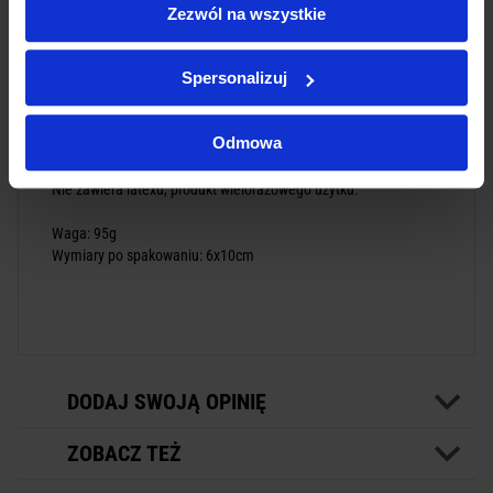
Zezwól na wszystkie
łatwość założenia - dosłownie w kilka sekund
niewielka waga i wielkość
wiele zastosowań: staza taktyczna przy krwawieniach z
Spersonalizuj
kończyn, jako opatrunek uciskowy, jako bandaż elastyczny itd.
Idealnie sprawdza się jako opatrunek uciskowy przy
ukąszeniach przez węże, po wcześniejszym unieruchomieniu
Odmowa
kończyny
Nie zawiera latexu, produkt wielorazowego użytku.
Waga: 95g
Wymiary po spakowaniu: 6x10cm
DODAJ SWOJĄ OPINIĘ
ZOBACZ TEŻ