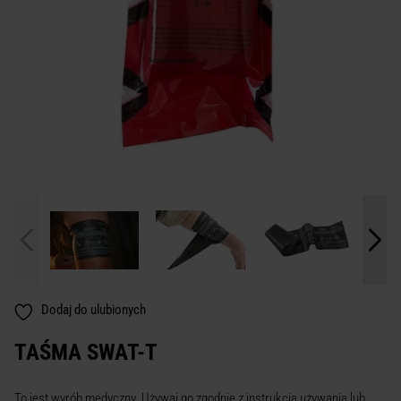
Dodaj do ulubionych
TAŚMA SWAT-T
To jest wyrób medyczny. Używaj go zgodnie z instrukcją używania lub