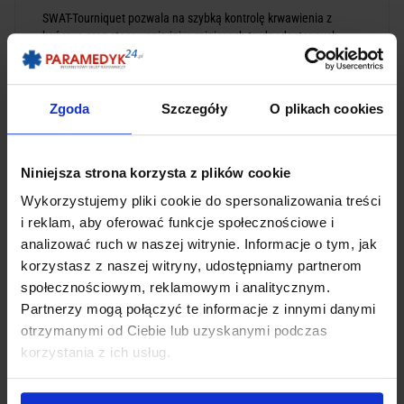
SWAT-Tourniquet pozwala na szybką kontrolę krwawienia z
kończyn oraz stosowanie jej w miejscach trudnodostępnych
np.pachy, pachwiny.
Taśma SWAT-Tourniquet jest unikalną i uniwersalną stazą
Zgoda
Szczegóły
O plikach cookies
taktyczną - może pełnić trzy funkcje:
opaska zaciskowa - staza
opatrunek uciskowy
bandaż elastyczny
Niniejsza strona korzysta z plików cookie
Dostępna w dwóch wersjach, różniących się jedynie kolorem
Wykorzystujemy pliki cookie do spersonalizowania treści
taśmy:
i reklam, aby oferować funkcje społecznościowe i
Tactical Black
analizować ruch w naszej witrynie. Informacje o tym, jak
Rescue Orange
korzystasz z naszej witryny, udostępniamy partnerom
społecznościowym, reklamowym i analitycznym.
Jej nazwa zawiera opis użytkowania:
Partnerzy mogą połączyć te informacje z innymi danymi
S stretch, W wrap, T tuck oraz ludzi dla których została
otrzymanymi od Ciebie lub uzyskanymi podczas
stworzona - wojskowych oraz funkcjonariuszy służb
korzystania z ich usług.
mundurowych.
Jej największe atuty to: